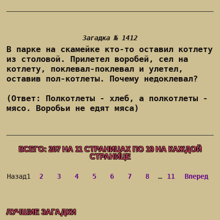
Загадка № 1412
В парке на скамейке кто-то оставил котлету
из столовой. Прилетел воробей, сел на
котлету, поклевал-поклевал и улетел,
оставив пол-котлеты. Почему недоклевал?
(Ответ: Полкотлеты - хлеб, а полкотлеты -
мясо. Воробьи не едят мяса)
ВСЕГО:
207
НА
11
СТРАНИЦАХ ПО
19
НА КАЖДОЙ
СТРАНИЦЕ
Назад
1
2
3
4
5
6
7
8
…
11
Вперед
ЛУЧШИЕ ЗАГАДКИ