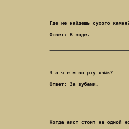
Где не найдешь сухого камня
Ответ: В воде.
З а ч е м во рту язык?
Ответ: За зубами.
Когда аист стоит на одной н