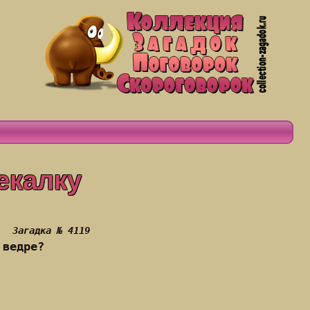
екалку
Загадка № 4119
 ведре?