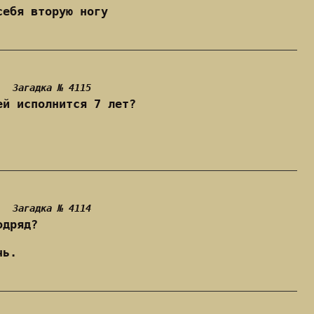
себя вторую ногу
Загадка № 4115
ей исполнится 7 лет?
Загадка № 4114
одряд?
чь.