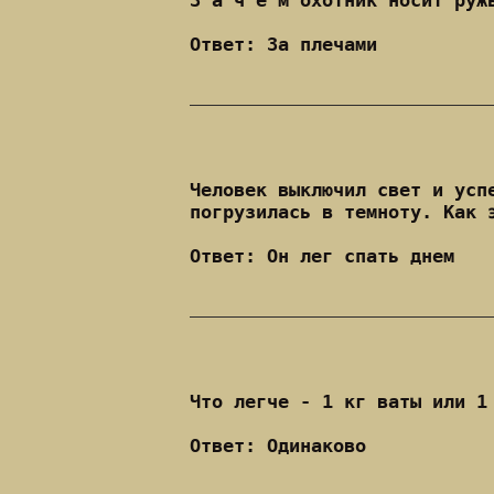
З а ч е м охотник носит руж
Ответ: За плечами
Человек выключил свет и усп
погрузилась в темноту. Как 
Ответ: Он лег спать днем
Что легче - 1 кг ваты или 1
Ответ: Одинаково