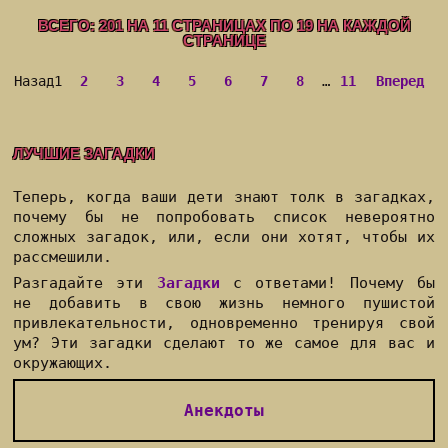
ВСЕГО:
201
НА
11
СТРАНИЦАХ ПО
19
НА КАЖДОЙ
СТРАНИЦЕ
Назад
1
2
3
4
5
6
7
8
…
11
Вперед
ЛУЧШИЕ ЗАГАДКИ
Теперь, когда ваши дети знают толк в загадках,
почему бы не попробовать список невероятно
сложных загадок, или, если они хотят, чтобы их
рассмешили.
Разгадайте эти
Загадки
с ответами! Почему бы
не добавить в свою жизнь немного пушистой
привлекательности, одновременно тренируя свой
ум? Эти загадки сделают то же самое для вас и
окружающих.
Анекдоты